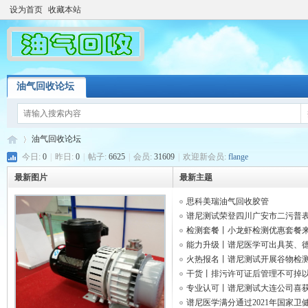
设为首页
收藏本站
油气回收论坛
油气回收论坛
今日:
0
|
昨日:
0
|
帖子:
6625
|
会员:
31609
|
欢迎新会员:
flange
最新图片
最新主题
油
»
思科美瑞油气回收胶管
谱尼测试荣登四川广安市二污普表 .
检测套餐丨小龙虾检测优惠套餐来 .
能力升级丨谱尼医学可出具英、德 .
火热报名丨谱尼测试开展谷物检测 .
干货丨排污许可证后管理不可掉以 .
专业认可丨谱尼测试大连公司喜获 .
谱尼医学满分通过2021年国家卫健 .