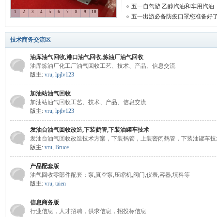
五一自驾游 乙醇汽油和车用汽油 ..
1
2
3
4
5
6
7
8
9
10
五一出游必备防疫口罩您准备好了 .
气
技术商务交流区
油库油气回收,港口油气回收,炼油厂油气回收
油库炼油厂化工厂油气回收工艺、技术、产品、信息交流
版主:
vru
,
lpjlv123
加油站油气回收
加油站油气回收工艺、技术、产品、信息交流
版主:
vru
,
lpjlv123
回
发油台油气回收改造,下装鹤管,下装油罐车技术
发油台油气回收改造技术方案，下装鹤管，上装密闭鹤管，下装油罐车技
版主:
vru
,
Bruce
产品配套版
油气回收零部件配套：泵,真空泵,压缩机,阀门,仪表,容器,填料等
版主:
vru
,
taien
信息商务版
行业信息，人才招聘，供求信息，招投标信息
收|