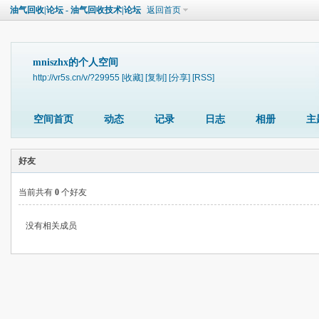
油气回收|论坛 - 油气回收技术|论坛
返回首页
mniszhx的个人空间
http://vr5s.cn/v/?29955
[收藏]
[复制]
[分享]
[RSS]
空间首页
动态
记录
日志
相册
主
好友
当前共有
0
个好友
没有相关成员