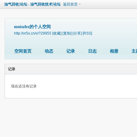
油气回收|论坛 - 油气回收技术|论坛
返回首页
mniszhx的个人空间
http://vr5s.cn/v/?29955
[收藏]
[复制]
[分享]
[RSS]
空间首页
动态
记录
日志
相册
主
记录
现在还没有记录